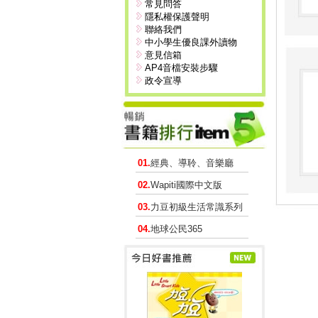
常見問答
隱私權保護聲明
聯絡我們
中小學生優良課外讀物
意見信箱
AP4音檔安裝步驟
政令宣導
01.
經典、導聆、音樂廳
02.
Wapiti國際中文版
03.
力豆初級生活常識系列
04.
地球公民365