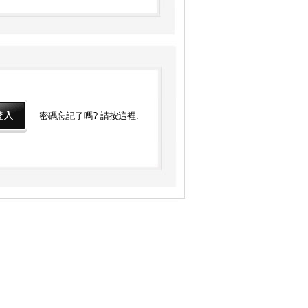
密碼忘記了嗎? 請按這裡.