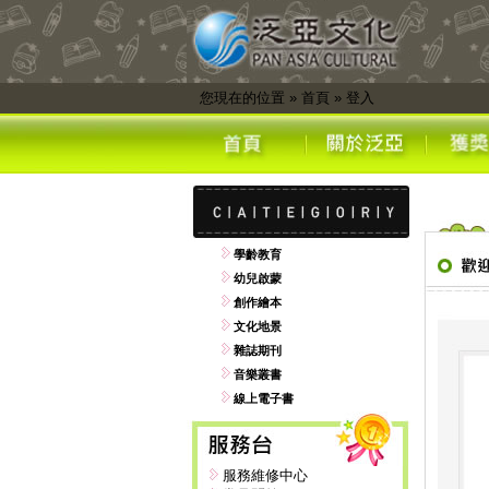
您現在的位置
»
首頁
»
登入
學齡教育
幼兒啟蒙
創作繪本
文化地景
雜誌期刊
音樂叢書
線上電子書
服務維修中心