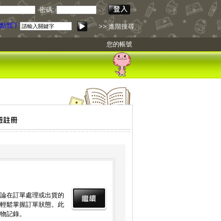
密碼:
點我下載
>> 進階搜尋
您的帳號
論在訂單處理或出貨的
輕鬆掌握訂單狀態。此
物記錄。