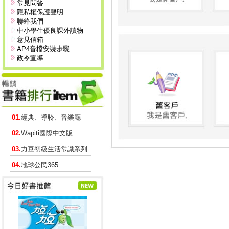
常見問答
隱私權保護聲明
聯絡我們
中小學生優良課外讀物
意見信箱
AP4音檔安裝步驟
政令宣導
01.
經典、導聆、音樂廳
02.
Wapiti國際中文版
03.
力豆初級生活常識系列
04.
地球公民365