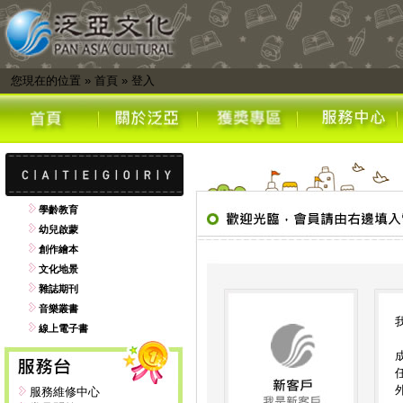
您現在的位置
»
首頁
»
登入
學齡教育
幼兒啟蒙
創作繪本
文化地景
雜誌期刊
音樂叢書
線上電子書
服務維修中心