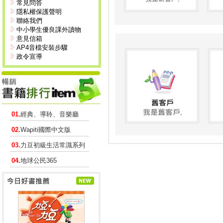
常見問答
隱私權保護聲明
聯絡我們
中小學生優良課外讀物
意見信箱
AP4音檔安裝步驟
政令宣導
01.
經典、導聆、音樂廳
02.
Wapiti國際中文版
03.
力豆初級生活常識系列
04.
地球公民365