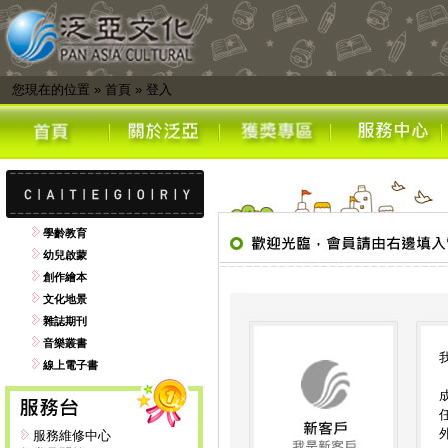
您現在的位置
»
首頁
»
登入
學齡教育
幼兒啟蒙
創作繪本
文化地景
雜誌期刊
音樂叢書
線上電子書
服務維修中心