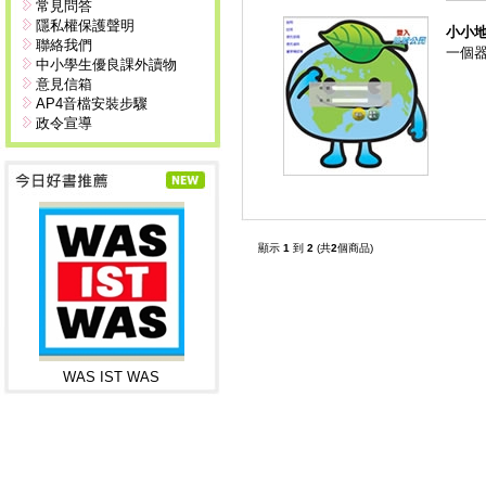
常見問答
隱私權保護聲明
小小
聯絡我們
一個
中小學生優良課外讀物
意見信箱
AP4音檔安裝步驟
政令宣導
顯示
1
到
2
(共
2
個商品)
WAS IST WAS