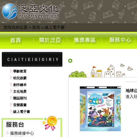
您現在的位置
»
首頁
»
線上電子書
學齡教育
幼兒啟蒙
創作繪本
地球
文化地景
進入
雜誌期刊
音樂叢書
線上電子書
服務維修中心