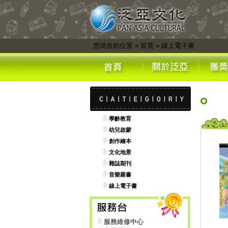
您現在的位置
»
首頁
»
線上電子書
學齡教育
幼兒啟蒙
創作繪本
文化地景
雜誌期刊
音樂叢書
線上電子書
服務維修中心