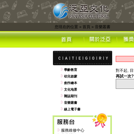
您現在的位置
»
首頁
»
音樂叢書
學齡教育
對不起, 
再試一次?
幼兒啟蒙
創作繪本
文化地景
雜誌期刊
音樂叢書
線上電子書
服務維修中心