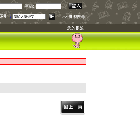
密碼:
錄索引
點我下載
>> 進階搜尋
您的帳號