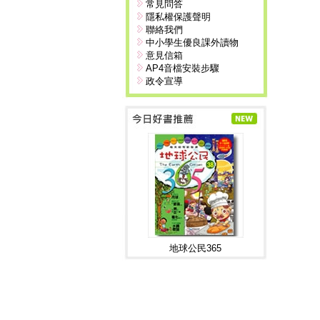
常見問答
隱私權保護聲明
聯絡我們
中小學生優良課外讀物
意見信箱
AP4音檔安裝步驟
政令宣導
地球公民365