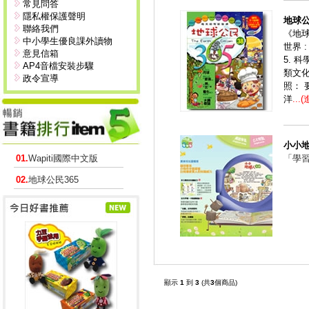
常見問答
隱私權保護聲明
地球公
聯絡我們
《地球
中小學生優良課外讀物
世界 
意見信箱
5. 
AP4音檔安裝步驟
類文化
政令宣導
照：
洋
...
小小
01.
Wapiti國際中文版
「學
02.
地球公民365
顯示
1
到
3
(共
3
個商品)