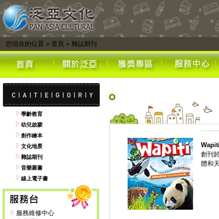
您現在的位置
»
首頁
»
雜誌期刊
學齡教育
幼兒啟蒙
創作繪本
Wap
文化地景
創刊
雜誌期刊
體和
音樂叢書
線上電子書
服務維修中心