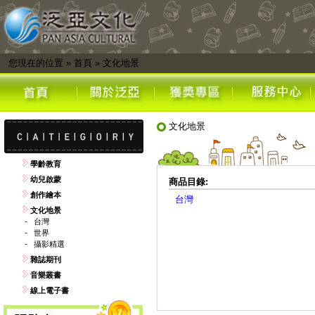
您現在的位置
»
首頁
»
文化地景
文化地景
學齡教育
幼兒啟蒙
商品目錄:
創作繪本
台灣
文化地景
-
台灣
-
世界
-
攝影精選
雜誌期刊
音樂叢書
線上電子書