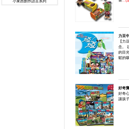
喜
...
小東西創作語言系列
力豆
【力
念。
的目
鬆的
好奇
好奇
讓孩