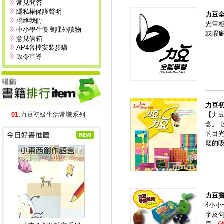
常見問答
隱私權保護聲明
力豆
聯絡我們
光筆
中小學生優良課外讀物
或瑕
意見信箱
AP4音檔安裝步驟
政令宣導
力豆
01.
力豆初級生活常識系列
【力
念。
的目
鬆的
力豆
4小
字及