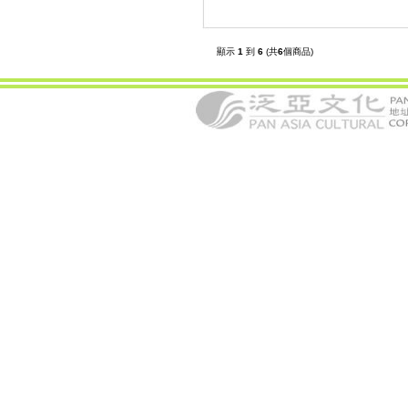
顯示
1
到
6
(共
6
個商品)