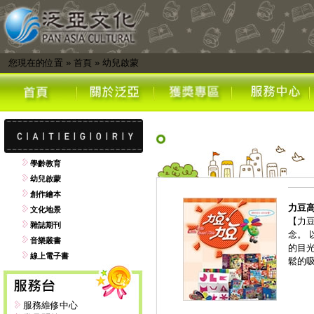
您現在的位置
»
首頁
»
幼兒啟蒙
學齡教育
幼兒啟蒙
創作繪本
力豆
文化地景
【力
雜誌期刊
念。
音樂叢書
的目
線上電子書
鬆的
服務維修中心