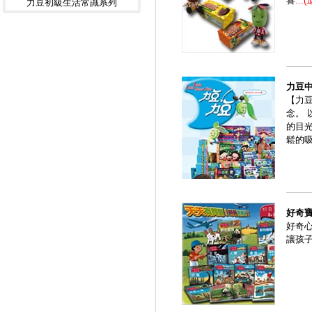
喜
...
力豆初級生活常識系列
力豆
【力
念。
的目
鬆的
好奇
好奇
讓孩