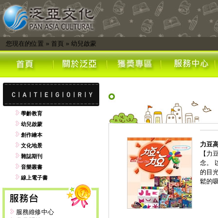
您現在的位置
»
首頁
»
幼兒啟蒙
學齡教育
幼兒啟蒙
創作繪本
力豆
文化地景
【力
雜誌期刊
念。
音樂叢書
的目
線上電子書
鬆的
服務維修中心