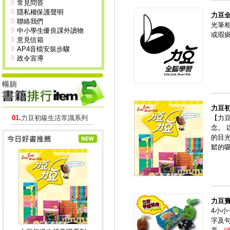
常見問答
隱私權保護聲明
力豆
聯絡我們
光筆
中小學生優良課外讀物
或瑕
意見信箱
AP4音檔安裝步驟
政令宣導
力豆
01.
力豆初級生活常識系列
【力
念。
的目
鬆的
力豆
4小
字及