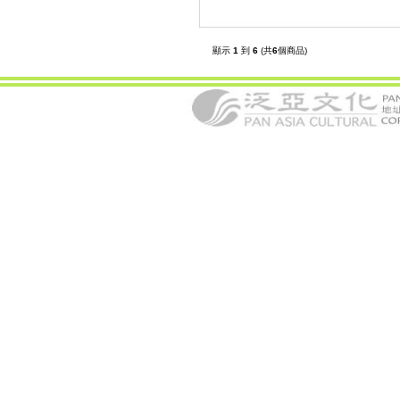
顯示
1
到
6
(共
6
個商品)