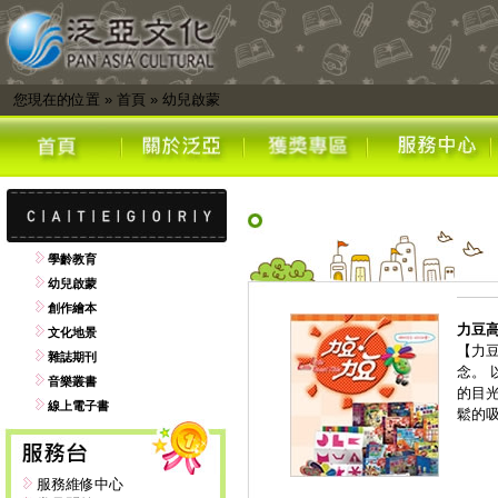
您現在的位置
»
首頁
»
幼兒啟蒙
學齡教育
幼兒啟蒙
創作繪本
力豆
文化地景
【力
雜誌期刊
念。
音樂叢書
的目
線上電子書
鬆的
服務維修中心