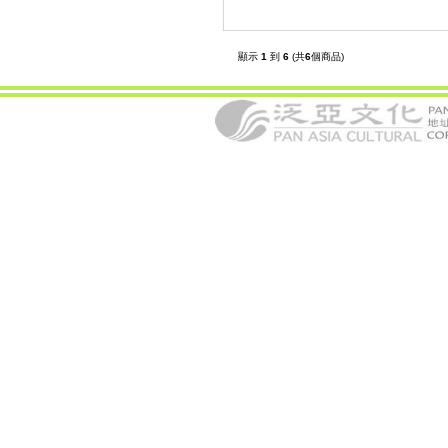
顯示
1
到
6
(共
6
個商品)