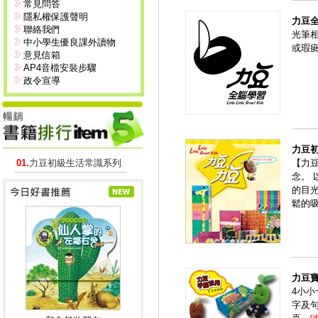
常見問答
隱私權保護聲明
力豆
聯絡我們
光筆
中小學生優良課外讀物
或瑕
意見信箱
AP4音檔安裝步驟
政令宣導
力豆
01.
力豆初級生活常識系列
【力
念。
的目
鬆的
力豆
4小
字及