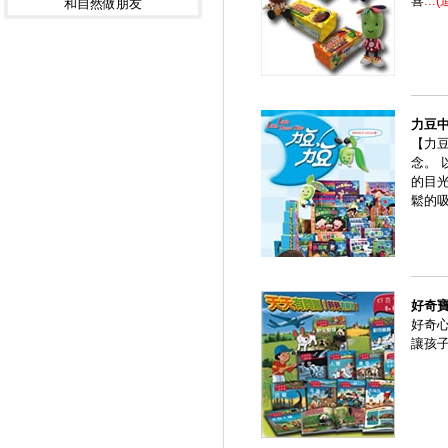
喜
...
和自然做朋友
力豆
【力
念。
的目
鬆的
好奇
好奇
讓孩