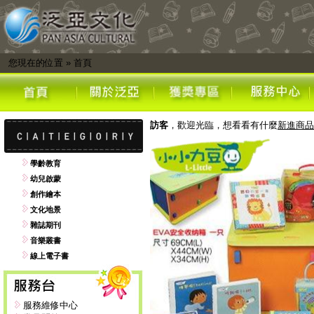
您現在的位置
»
首頁
訪客
，歡迎光臨，想看看有什麼
新進商品
學齡教育
幼兒啟蒙
創作繪本
文化地景
雜誌期刊
音樂叢書
線上電子書
服務維修中心