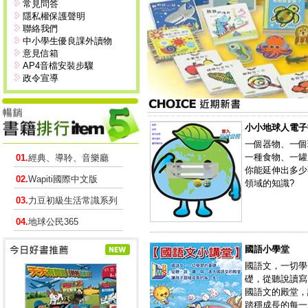
常見問答
隱私權保護聲明
聯絡我們
中小學生優良課外讀物
意見信箱
AP4音檔安裝步驟
政令宣導
小小地球人電子
一個器物、一個
一種食物、一罐
01.
經典、導聆、音樂廳
你能延伸出多少
02.
Wapiti國際中文版
領域的知識?
03.
力豆初級生活常識系列
04.
地球公民365
----------------------------------------------
國語小學堂
國語文，一切學
礎，從聽說讀寫
國語文的殿堂，
踏穩成長的每一