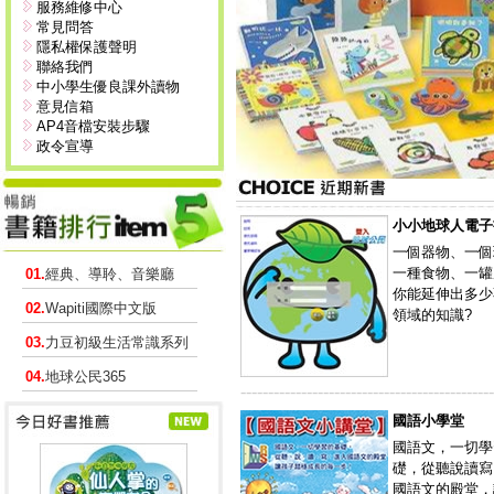
服務維修中心
常見問答
隱私權保護聲明
聯絡我們
中小學生優良課外讀物
意見信箱
AP4音檔安裝步驟
政令宣導
小小地球人電子
一個器物、一個
一種食物、一罐
01.
經典、導聆、音樂廳
你能延伸出多少
02.
Wapiti國際中文版
領域的知識?
03.
力豆初級生活常識系列
04.
地球公民365
----------------------------------------------
國語小學堂
國語文，一切學
礎，從聽說讀寫
國語文的殿堂，