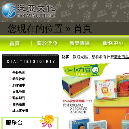
您現在的位置
»
首頁
訪客
，歡迎光臨，想看看有什麼
新進商品
學齡教育
幼兒啟蒙
創作繪本
文化地景
雜誌期刊
音樂叢書
線上電子書