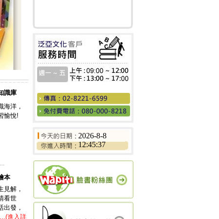
知識庫
識海洋，
習愉悅!
2026-8-8
12:45:37
--
繪本
生見解，
睛看世
活出發，
...(進入詳