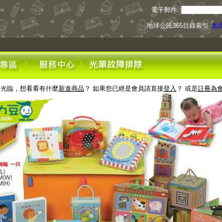
電子郵件:
地球公民365目錄索引
點我
迎光臨，想看看有什麼
新進商品
？ 如果您已經是會員請直接
登入
？ 或是
註冊為