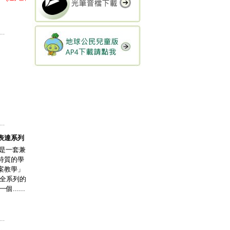
--
--
表達系列
】是一套兼
特質的學
案教學」
穿全系列的
......
--