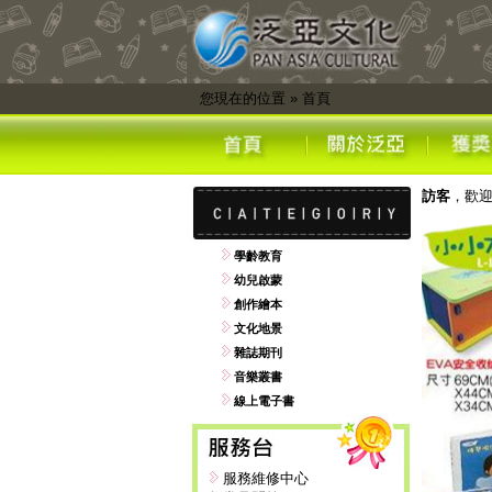
您現在的位置
»
首頁
訪客
，歡
學齡教育
幼兒啟蒙
創作繪本
文化地景
雜誌期刊
音樂叢書
線上電子書
服務維修中心