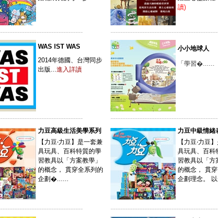
讀)
----------------------------------
--------------------------------------------
WAS IST WAS
小小地球人
2014年德國、台灣同步
「學習�......
出版...
進入詳讀
----------------------------------
--------------------------------------------
力豆高級生活美學系列
力豆中級情緒
【力豆‧力豆】是一套兼
【力豆‧力豆
具玩具、百科特質的學
具玩具、百科
習教具以「方案教學」
習教具以「方
的概念， 貫穿全系列的
的概念， 貫
企劃�......
企劃理念。 以一個
----------------------------------
--------------------------------------------