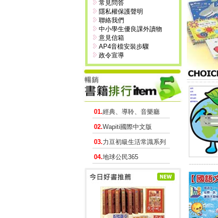
常見問答
隱私權保護聲明
聯絡我們
中小學生優良課外讀物
意見信箱
AP4音檔安裝步驟
政令宣導
01.
經典、導聆、音樂廳
02.
Wapiti國際中文版
03.
力豆初級生活常識系列
04.
地球公民365
------------