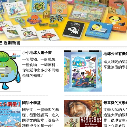
小小地球人電子書
地球公民有機
一個器物、一個現象、
進入壯闊的知
一種食物、一罐原料，
享受無盡的學
你能延伸出多少不同種
領域的知識?
----------------------------------
--------------------------------------------
國語小學堂
最喜愛的文學
國語文，一切學習的基
文學大師的人
礎，從聽說讀寫，進入
透過大師的眼
國語文的殿堂，讓孩子
界，從現實生
踏穩成長的每一步!
踏上心靈旅程