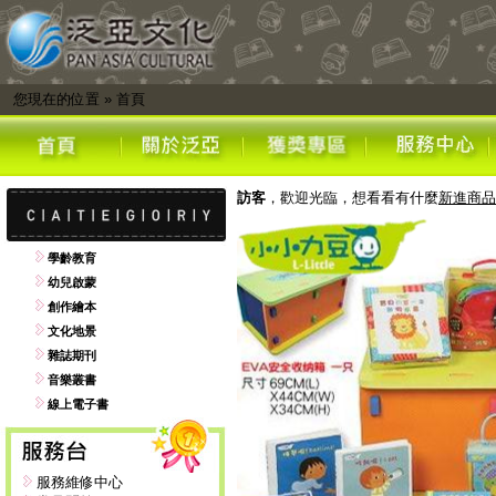
您現在的位置
»
首頁
訪客
，歡迎光臨，想看看有什麼
新進商品
學齡教育
幼兒啟蒙
創作繪本
文化地景
雜誌期刊
音樂叢書
線上電子書
服務維修中心