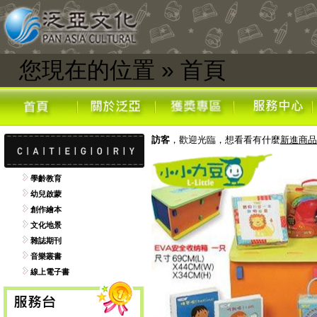
您現在的位置
»
首頁
訪客
，歡迎光臨，想看看有什麼
新進商品
學齡教育
幼兒啟蒙
創作繪本
文化地景
雜誌期刊
音樂叢書
線上電子書