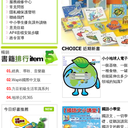
服務維修中心
常見問答
隱私權保護聲明
聯絡我們
中小學生優良課外讀物
意見信箱
AP4音檔安裝步驟
政令宣導
小小地球人電子
一個器物、一個
一種食物、一罐
01.
經典、導聆、音樂廳
你能延伸出多少
02.
Wapiti國際中文版
領域的知識?
03.
力豆初級生活常識系列
04.
地球公民365
----------------------------------------------
國語小學堂
國語文，一切學
礎，從聽說讀寫
國語文的殿堂，