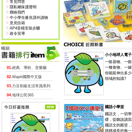
常見問答
隱私權保護聲明
聯絡我們
中小學生優良課外讀物
意見信箱
AP4音檔安裝步驟
政令宣導
小小地球人電子
一個器物、一個
一種食物、一罐
01.
經典、導聆、音樂廳
你能延伸出多少
02.
Wapiti國際中文版
領域的知識?
03.
力豆初級生活常識系列
04.
地球公民365
----------------------------------------------
國語小學堂
國語文，一切學
礎，從聽說讀寫
國語文的殿堂，
踏穩成長的每一