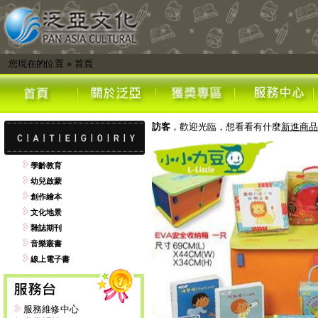
您現在的位置
»
首頁
訪客
，歡迎光臨，想看看有什麼
新進商品
學齡教育
幼兒啟蒙
創作繪本
文化地景
雜誌期刊
音樂叢書
線上電子書
服務維修中心