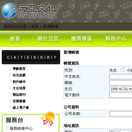
您現在的位置
»
首頁
»
新增帳號
新增帳號
帳號資訊
學齡教育
性別:
先生.
小
幼兒啟蒙
中文姓名:
創作繪本
暱稱:
文化地景
生日:
雜誌期刊
電子郵件:
音樂叢書
公司資料
線上電子書
公司名稱:
地址資訊
服務維修中心