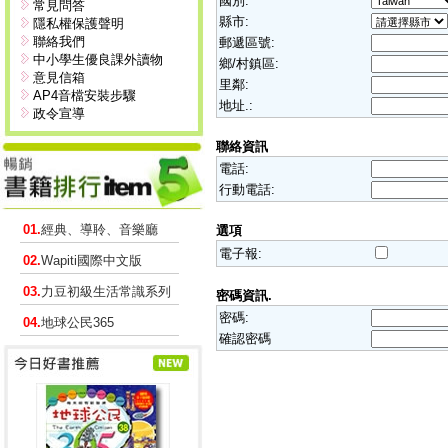
國別:
常見問答
縣市:
隱私權保護聲明
聯絡我們
郵遞區號:
中小學生優良課外讀物
鄉/村鎮區:
意見信箱
里鄰:
AP4音檔安裝步驟
地址.:
政令宣導
聯絡資訊
電話:
行動電話:
01.
經典、導聆、音樂廳
選項
電子報:
02.
Wapiti國際中文版
03.
力豆初級生活常識系列
密碼資訊.
密碼:
04.
地球公民365
確認密碼