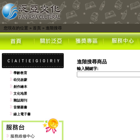
您現在的位置
»
首頁
»
進階搜尋
進階搜尋商品
輸入關鍵字:
學齡教育
幼兒啟蒙
創作繪本
文化地景
雜誌期刊
音樂叢書
線上電子書
服務維修中心