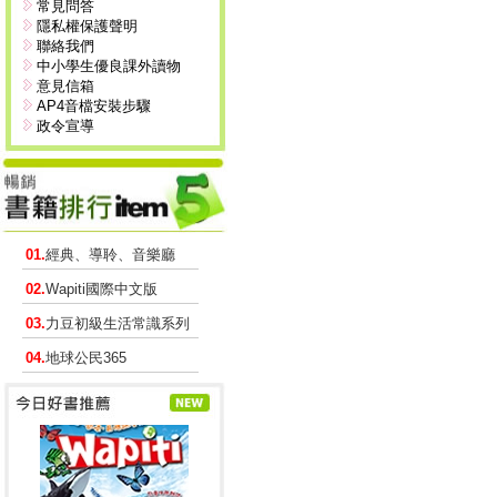
常見問答
隱私權保護聲明
聯絡我們
中小學生優良課外讀物
意見信箱
AP4音檔安裝步驟
政令宣導
01.
經典、導聆、音樂廳
02.
Wapiti國際中文版
03.
力豆初級生活常識系列
04.
地球公民365