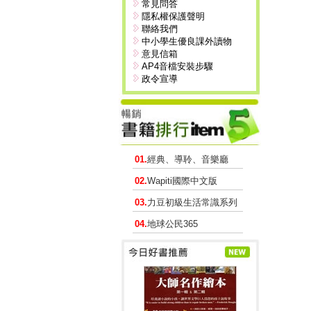
常見問答
隱私權保護聲明
聯絡我們
中小學生優良課外讀物
意見信箱
AP4音檔安裝步驟
政令宣導
01.
經典、導聆、音樂廳
02.
Wapiti國際中文版
03.
力豆初級生活常識系列
04.
地球公民365