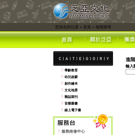
您現在的位置
»
首頁
»
進階搜尋
進
輸入
學齡教育
幼兒啟蒙
創作繪本
文化地景
雜誌期刊
音樂叢書
線上電子書
服務維修中心