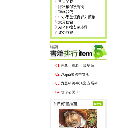
常見問答
隱私權保護聲明
聯絡我們
中小學生優良課外讀物
意見信箱
AP4音檔安裝步驟
政令宣導
01.
經典、導聆、音樂廳
02.
Wapiti國際中文版
03.
力豆初級生活常識系列
04.
地球公民365