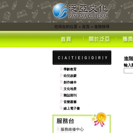
您現在的位置
»
首頁
»
進階搜尋
進
輸入
學齡教育
幼兒啟蒙
創作繪本
文化地景
雜誌期刊
音樂叢書
線上電子書
服務維修中心