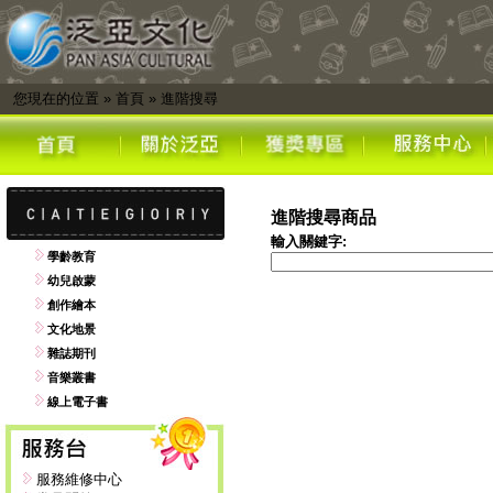
您現在的位置
»
首頁
»
進階搜尋
進階搜尋商品
輸入關鍵字:
學齡教育
幼兒啟蒙
創作繪本
文化地景
雜誌期刊
音樂叢書
線上電子書
服務維修中心