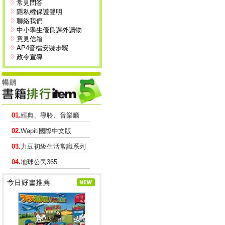
常見問答
隱私權保護聲明
聯絡我們
中小學生優良課外讀物
意見信箱
AP4音檔安裝步驟
政令宣導
01.
經典、導聆、音樂廳
02.
Wapiti國際中文版
03.
力豆初級生活常識系列
04.
地球公民365